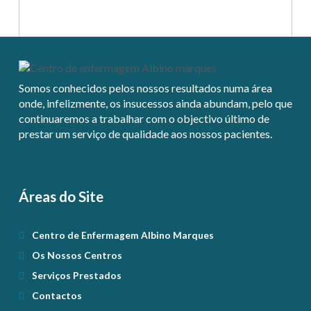
I
admin
n
í
Somos conhecidos pelos nossos resultados numa área
onde, infelizmente, os insucessos ainda abundam, pelo que
Enviar
c
continuaremos a trabalhar com o objectivo último de
prestar um serviço de qualidade aos nossos pacientes.
i
o
02.16.2018
Áreas do Site
Centro de Enfermagem Albino Marques
Os Nossos Centros
Serviços Prestados
Contactos