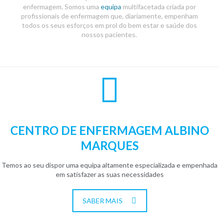
enfermagem. Somos uma
equipa
multifacetada criada por
profissionais de enfermagem que, diariamente, empenham
Inflamações
todos os seus esforços em prol do bem estar e saúde dos
nossos pacientes.
Flebites
Insuficiência Circulatória
Análises Clínicas
Os Nossos Centros
CENTRO DE ENFERMAGEM ALBINO
MARQUES
Contactos
Temos ao seu dispor uma equipa altamente especializada e empenhada
em satisfazer as suas necessidades
SABER MAIS